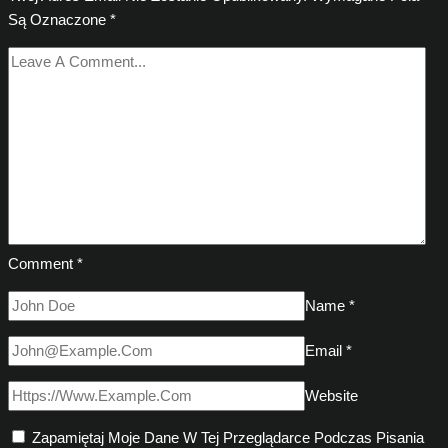
Są Oznaczone
*
Comment
*
Name
*
Email
*
Website
Zapamiętaj Moje Dane W Tej Przeglądarce Podczas Pisania