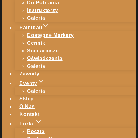
Do Pobrania
Instruktorzy
Galeria
Paintball
Dostępne Markery
Cennik
Scenariusze
Oświadczenia
Galeria
Zawody
Eventy
Galeria
Sklep
O Nas
Kontakt
Portal
Poczta