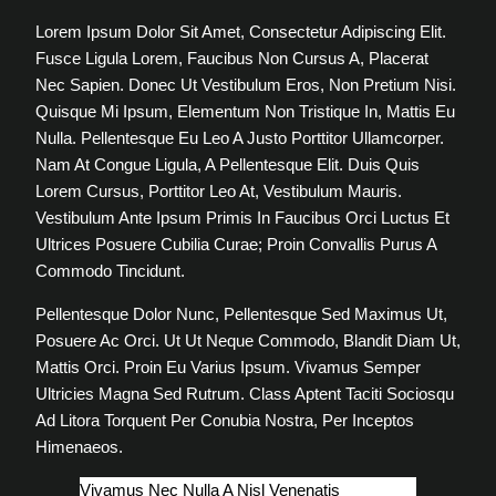
Lorem Ipsum Dolor Sit Amet, Consectetur Adipiscing Elit.
Fusce Ligula Lorem, Faucibus Non Cursus A, Placerat
Nec Sapien. Donec Ut Vestibulum Eros, Non Pretium Nisi.
Quisque Mi Ipsum, Elementum Non Tristique In, Mattis Eu
Nulla. Pellentesque Eu Leo A Justo Porttitor Ullamcorper.
Nam At Congue Ligula, A Pellentesque Elit. Duis Quis
Lorem Cursus, Porttitor Leo At, Vestibulum Mauris.
Vestibulum Ante Ipsum Primis In Faucibus Orci Luctus Et
Ultrices Posuere Cubilia Curae; Proin Convallis Purus A
Commodo Tincidunt.
Pellentesque Dolor Nunc, Pellentesque Sed Maximus Ut,
Posuere Ac Orci. Ut Ut Neque Commodo, Blandit Diam Ut,
Mattis Orci. Proin Eu Varius Ipsum. Vivamus Semper
Ultricies Magna Sed Rutrum. Class Aptent Taciti Sociosqu
Ad Litora Torquent Per Conubia Nostra, Per Inceptos
Himenaeos.
Vivamus Nec Nulla A Nisl Venenatis