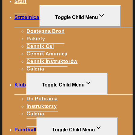
Start
Strzelnica
Toggle Child Menu
Dostępna Broń
Pakiety
Cennik Osi
Cennik Amunicji
Cennik Instruktorów
Galeria
Klub
Toggle Child Menu
Do Pobrania
Instruktorzy
Galeria
Paintball
Toggle Child Menu