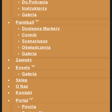
Do Pobrania
Instruktorzy
Galeria
Paintball
Dostępne Markery
Cennik
Scenariusze
Oświadczenia
Galeria
Zawody
Eventy
Galeria
Sklep
O Nas
Kontakt
Portal
Poczta