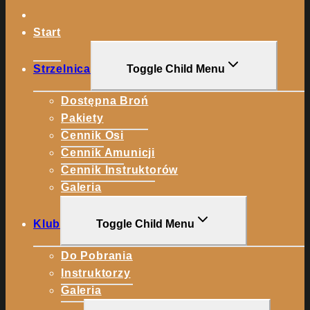
Start
Strzelnica
Toggle Child Menu
Dostępna Broń
Pakiety
Cennik Osi
Cennik Amunicji
Cennik Instruktorów
Galeria
Klub
Toggle Child Menu
Do Pobrania
Instruktorzy
Galeria