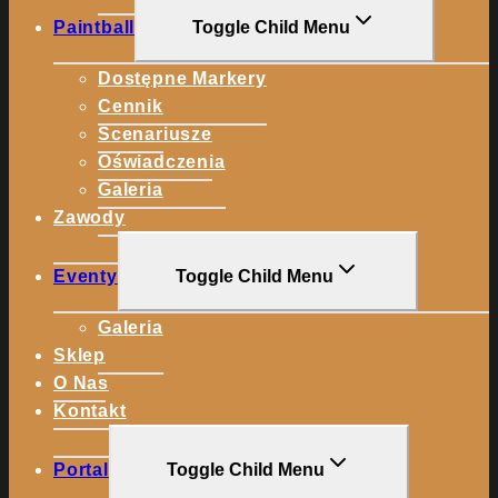
Paintball
Toggle Child Menu
Dostępne Markery
Cennik
Scenariusze
Oświadczenia
Galeria
Zawody
Eventy
Toggle Child Menu
Galeria
Sklep
O Nas
Kontakt
Portal
Toggle Child Menu